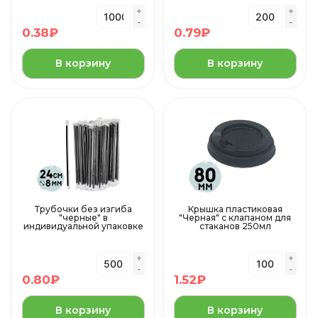
0.38
₽
0.79
₽
В корзину
В корзину
Трубочки без изгиба
Крышка пластиковая
"черные" в
"Черная" с клапаном для
индивидуальной упаковке
стаканов 250мл
0.80
₽
1.52
₽
В корзину
В корзину