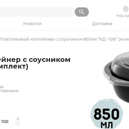
Наш а
Новости
Доставка
Пластиковый контейнер с соусником 850мл "КД -106" (ком
йнер с соусником
омплект)
во
упаковке